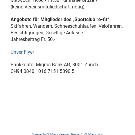
Mittwoch 19:00 - 19:50 Turnhalle Grüze 7
(keine Vereinsmitgliedschaft nötig)
Angebote für Mitglieder des „Sportclub re-fit“
Skifahren, Wandern, Schneeschuhlaufen, Velofahren,
Besichtigungen, Gesellige Anlässe
Jahresbeitrag Fr. 50.-
Unser Flyer
Bankkonto: Migros Bank AG, 8001 Zürich
CH94 0840 1016 7151 5890 5
Powered by ClubDesk Vereinssoftware
|
ClubDesk Login